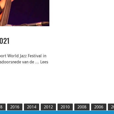
021
rt World Jazz Festival in
arsdoorsnede van de …
Lees
18
2016
2014
2012
2010
2008
2006
2