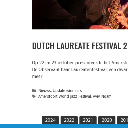
DUTCH LAUREATE FESTIVAL 2
Op 22 en 23 oktober presenteerde het Amersfoo
De Observant haar Laureatenfestival; een dw
meer
Categorieën
Nieuws
,
Update winnaars
Tags
Amersfoort World Jazz Festival
,
Aviv Noam
2024
2022
2021
2020
20