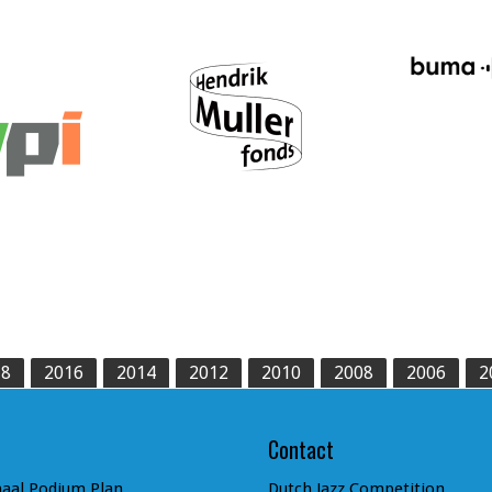
18
2016
2014
2012
2010
2008
2006
2
Contact
aal Podium Plan
Dutch Jazz Competition