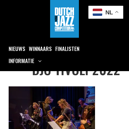
Ga
naar
NL
de
inhoud
NIEUWS
WINNAARS
FINALISTEN
INFORMATIE
DJC TIVOLI 2022