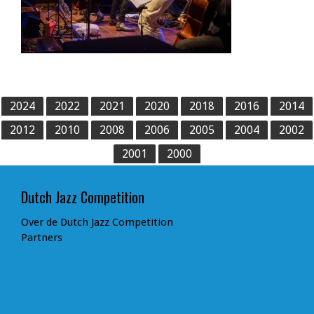
2024
2022
2021
2020
2018
2016
2014
2012
2010
2008
2006
2005
2004
2002
2001
2000
Dutch Jazz Competition
Over de Dutch Jazz Competition
Partners