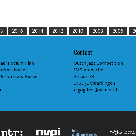
18
2016
2014
2012
2010
2008
2006
2
Contact
aal Podium Plan
Dutch Jazz Competition
n Notekraker
IMS productie
 Performers House
Emaus 73
3135 JC Vlaardingen
a
c.gog.ims@planet.nl