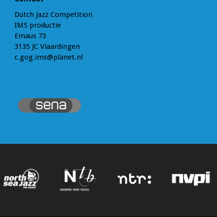
Dutch Jazz Competition
IMS productie
Emaus 73
3135 JC Vlaardingen
c.gog.ims@planet.nl