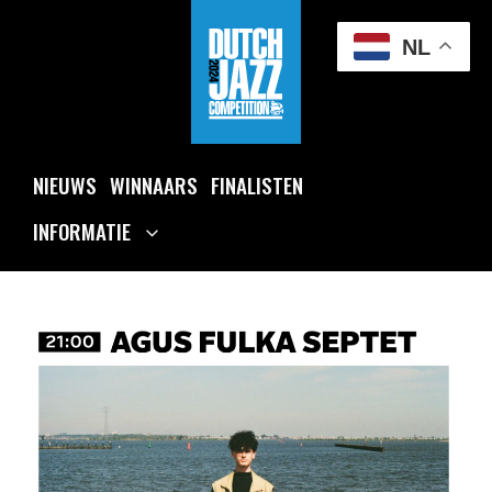
Ga
naar
NL
de
inhoud
NIEUWS
WINNAARS
FINALISTEN
INFORMATIE