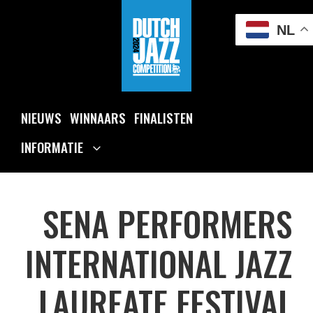
Ga
naar
NL
de
inhoud
NIEUWS
WINNAARS
FINALISTEN
INFORMATIE
SENA PERFORMERS
INTERNATIONAL JAZZ
LAUREATE FESTIVAL