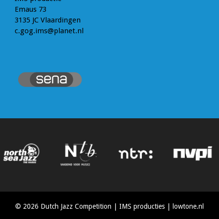
Emaus 73
3135 JC Vlaardingen
c.gog.ims@planet.nl
© 2026 Dutch Jazz Competition | IMS producties |
lowtone.nl