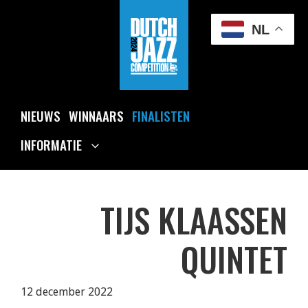
Ga
naar
NL
de
inhoud
NIEUWS
WINNAARS
FINALISTEN
INFORMATIE
TIJS KLAASSEN
QUINTET
12 december 2022