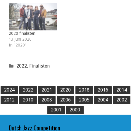
2020 finalisten
13 juni 2020
In "2020"
Categorieën
2022
,
Finalisten
2024
2022
2021
2020
2018
2016
2014
2012
2010
2008
2006
2005
2004
2002
2001
2000
Dutch Jazz Competition