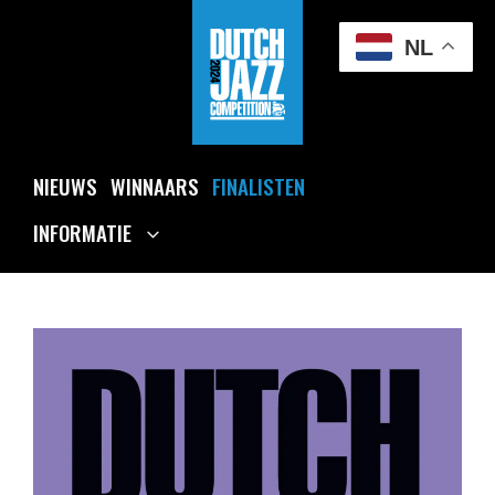
Ga
naar
NL
de
inhoud
NIEUWS
WINNAARS
FINALISTEN
INFORMATIE