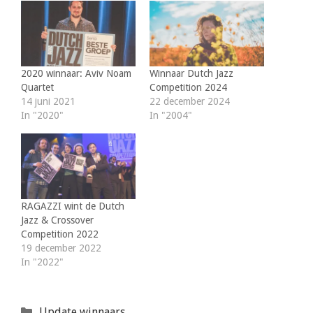
2020 winnaar: Aviv Noam
Winnaar Dutch Jazz
Quartet
Competition 2024
14 juni 2021
22 december 2024
In "2020"
In "2004"
RAGAZZI wint de Dutch
Jazz & Crossover
Competition 2022
19 december 2022
In "2022"
Categorieën
Update winnaars