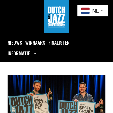
Ga
naar
NL
de
inhoud
NIEUWS
WINNAARS
FINALISTEN
INFORMATIE