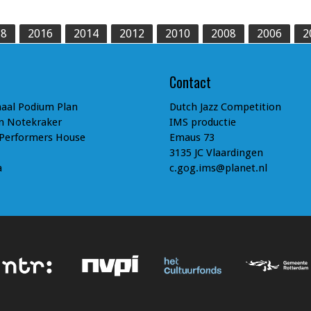
18
2016
2014
2012
2010
2008
2006
2
Contact
aal Podium Plan
Dutch Jazz Competition
n Notekraker
IMS productie
 Performers House
Emaus 73
3135 JC Vlaardingen
a
c.gog.ims@planet.nl