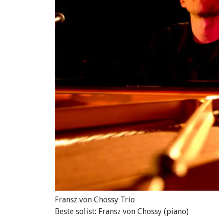
Fransz von Chossy Trio
Beste solist: Fransz von Chossy (piano)