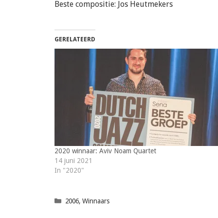
Beste compositie: Jos Heutmekers
GERELATEERD
2020 winnaar: Aviv Noam Quartet
14 juni 2021
In "2020"
Categorieën
2006
,
Winnaars