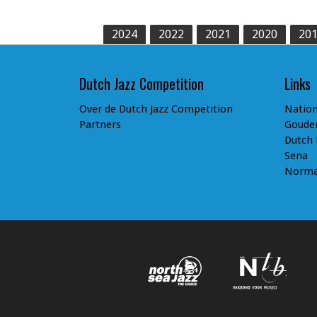
2024
2022
2021
2020
20
Dutch Jazz Competition
Links
Over de Dutch Jazz Competition
Nation
Partners
Goude
Dutch
Sena
Norm