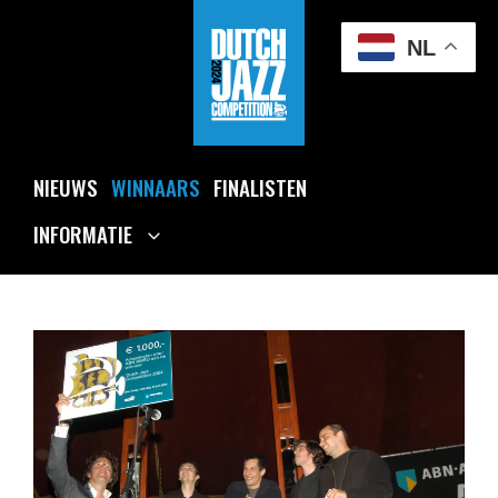
Ga
naar
NL
de
inhoud
NIEUWS
WINNAARS
FINALISTEN
INFORMATIE